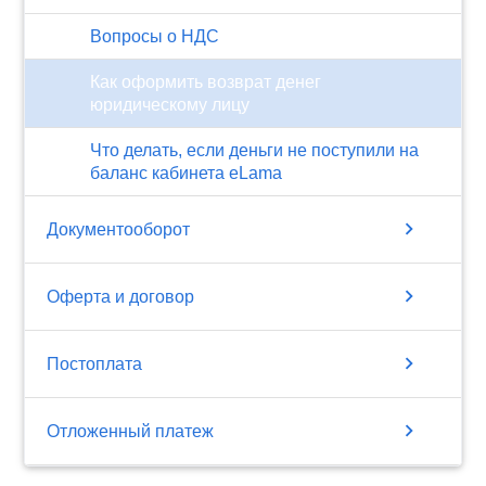
Вопросы о НДС
Как оформить возврат денег
юридическому лицу
Что делать, если деньги не поступили на
баланс кабинета eLama
chevron_right
Документооборот
chevron_right
Оферта и договор
chevron_right
Постоплата
chevron_right
Отложенный платеж