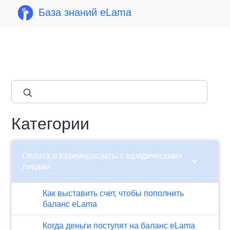
База знаний eLama
close
Категории
Оплата и взаиморасчеты с юридическими
chevron_right
лицами
Как выставить счет, чтобы пополнить
баланс eLama
Когда деньги поступят на баланс eLama